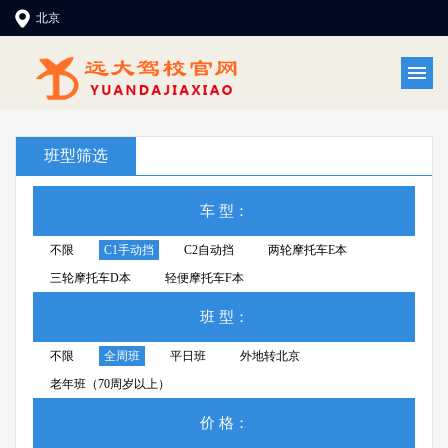
北京
班型筛选
车 型：
不限
C1手动挡
C2自动挡
两轮摩托车E本
三轮摩托车D本
轻便摩托车F本
班 型：
不限
全周班
平日班
外地转北京
老年班（70周岁以上）
价 格：