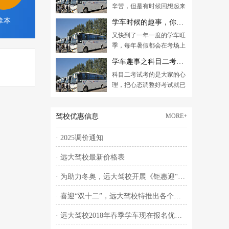
辛苦，但是有时候回想起来
也有很多趣事。相信学车过
拿本
学车时候的趣事，你都中了几个？
程中你们脑海中也有记忆深
又快到了一年一度的学车旺
刻的一幕，拿出来跟大家分
季，每年暑假都会在考场上
享一下吧！
面总是会有很多多晒得乌漆
学车趣事之科目二考试倒车入库
墨黑的学员，顶着30多度的
科目二考试考的是大家的心
太阳努力奋斗的学车。
理，把心态调整好考试就已
经过了80%。上车就紧张地
不行，那学车趣事中就一定
有你了。
驾校优惠信息
MORE+
· 2025调价通知
· 远大驾校最新价格表
· 为助力冬奥，远大驾校开展《钜惠迎“冬奥”，百万豪礼大放送！！！》主题活动
· 喜迎“双十二”，远大驾校特推出各个班型“直降400”优惠大酬宾活动
· 远大驾校2018年春季学车现在报名优惠300元