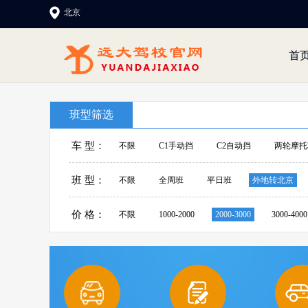
北京
首
班型筛选
车 型：
不限
C1手动挡
C2自动挡
两轮摩托
班 型：
不限
全周班
平日班
外地转北京
价 格：
不限
1000-2000
2000-3000
3000-4000