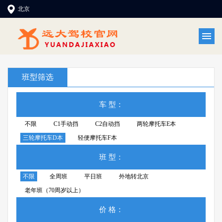
北京
班型筛选
车 型：
不限
C1手动挡
C2自动挡
两轮摩托车E本
三轮摩托车D本
轻便摩托车F本
班 型：
不限
全周班
平日班
外地转北京
老年班（70周岁以上）
价 格：