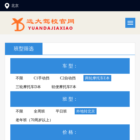
北京
班型筛选
车 型：
不限
C1手动挡
C2自动挡
两轮摩托车E本
三轮摩托车D本
轻便摩托车F本
班 型：
不限
全周班
平日班
外地转北京
老年班（70周岁以上）
价 格：