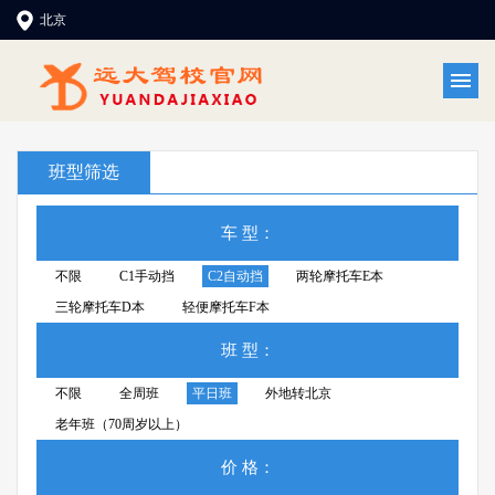
北京
班型筛选
车 型：
不限
C1手动挡
C2自动挡
两轮摩托车E本
三轮摩托车D本
轻便摩托车F本
班 型：
不限
全周班
平日班
外地转北京
老年班（70周岁以上）
价 格：